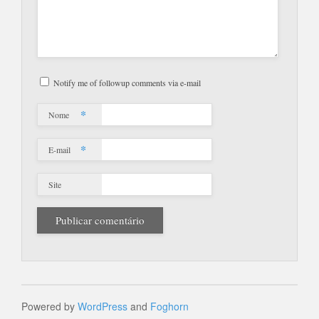
Notify me of followup comments via e-mail
*
Nome
*
E-mail
Site
Powered by
WordPress
and
Foghorn